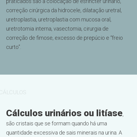
praticados são a colocação de esfíncter urinário,
correção cirúrgica da hidrocele, dilatação uretral,
uretroplastia, uretroplastia com mucosa oral,
uretrotomia interna, vasectomia, cirurgia de
correção de fimose, excesso de prepúcio e “freio
curto”.
CÁLCULOS
Cálculos urinários ou litíase
,
são cristais que se formam quando há uma
quantidade excessiva de sais minerais na urina. A