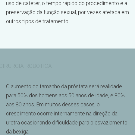
uso de cateter, o tempo rápido do procedimento e a
preservação da função sexual, por vezes afetada em
outros tipos de tratamento.
CIRURGIA ROBÓTICA
O aumento do tamanho da próstata será realidade
para 50% dos homens aos 50 anos de idade, e 80%
aos 80 anos. Em muitos desses casos, o
crescimento ocorre internamente na direção da
uretra ocasionando dificuldade para o esvaziamento
da bexiga.