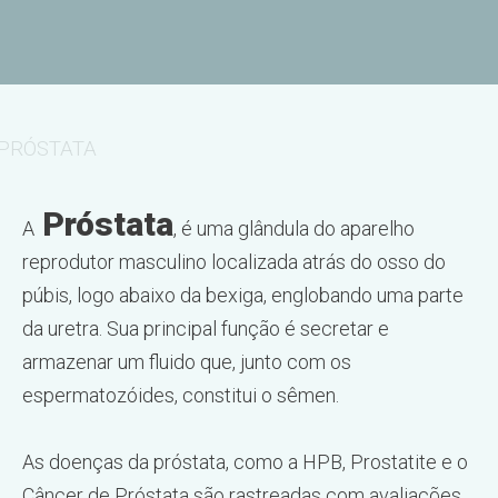
PRÓSTATA
Próstata
A
, é uma glândula do aparelho
reprodutor masculino localizada atrás do osso do
púbis, logo abaixo da bexiga, englobando uma parte
da uretra. Sua principal função é secretar e
armazenar um fluido que, junto com os
espermatozóides, constitui o sêmen.
As doenças da próstata, como a HPB, Prostatite e o
Câncer de Próstata são rastreadas com avaliações