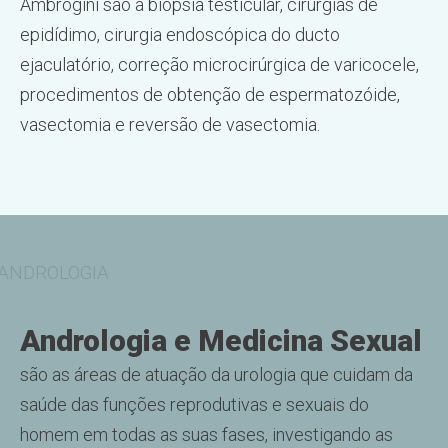
Ambrogini são a biópsia testicular, cirurgias de
epidídimo, cirurgia endoscópica do ducto
ejaculatório, correção microcirúrgica de varicocele,
procedimentos de obtenção de espermatozóide,
vasectomia e reversão de vasectomia.
ANDROLOGIA
Andrologia e Medicina Sexual
são as áreas de atuação da urologia que cuidam da
saúde das funções reprodutivas e sexuais do
homem em todas as suas fases, investigando as